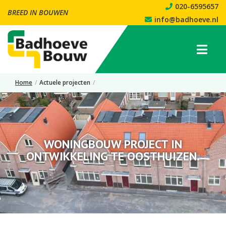
020-6595657
BREED IN BOUWEN
info@badhoeve.nl
Home
/
Actuele projecten
/
Woningbouw project in ontwikkeling te Oosthuizen.
WONINGBOUW PROJECT IN
ONTWIKKELING TE OOSTHUIZEN.