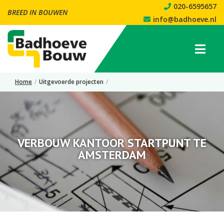
020-6595657
BREED IN BOUWEN
info@badhoeve.nl
Home
/
Uitgevoerde projecten
/
Verbouw kantoor Startpunt te Amsterdam
VERBOUW KANTOOR STARTPUNT TE
AMSTERDAM