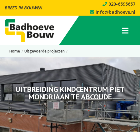
020-6595657
BREED IN BOUWEN
info@badhoeve.nl
Home
/
Uitgevoerde projecten
/
Uitbreiding Kindcentrum Piet Mondriaan te Abcoude
UITBREIDING KINDCENTRUM PIET
MONDRIAAN TE ABCOUDE