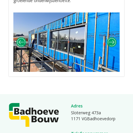
groeiende onderwijsbehoefte.
Adres
Sloterweg 473a
1171 VGBadhoevedorp