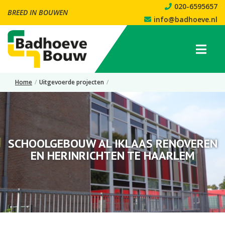
020-6595657
BREED IN BOUWEN
info@badhoeve.nl
Home
/
Uitgevoerde projecten
/
Schoolgebouw Al Iklaas Renoveren en Herinrichten te Haarlem
SCHOOLGEBOUW AL IKLAAS RENOVEREN
EN HERINRICHTEN TE HAARLEM