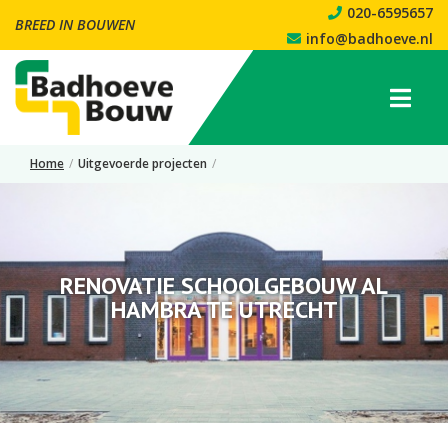
020-6595657
BREED IN BOUWEN
info@badhoeve.nl
Home
/
Uitgevoerde projecten
/
Renovatie schoolgebouw Al Hambra te Utrecht
RENOVATIE SCHOOLGEBOUW AL
HAMBRA TE UTRECHT