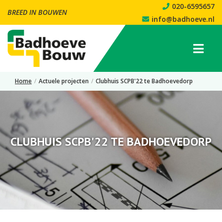
020-6595657
BREED IN BOUWEN
info@badhoeve.nl
Home
/
Actuele projecten
/
Clubhuis SCPB'22 te Badhoevedorp
CLUBHUIS SCPB'22 TE BADHOEVEDORP