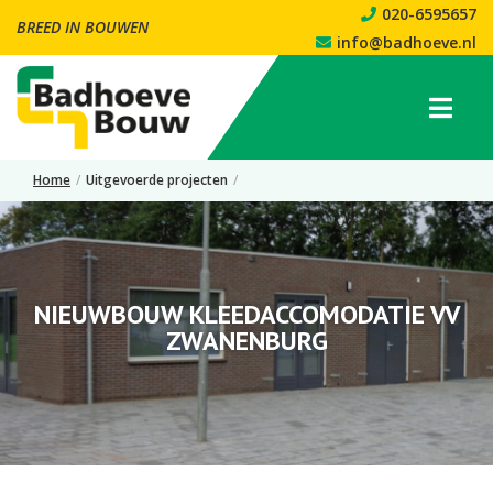
020-6595657
BREED IN BOUWEN
info@badhoeve.nl
Home
/
Uitgevoerde projecten
/
Nieuwbouw Kleedaccomodatie VV Zwanenburg
NIEUWBOUW KLEEDACCOMODATIE VV
ZWANENBURG