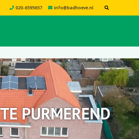
020-6595657
info@badhoeve.nl
 TE PURMEREND