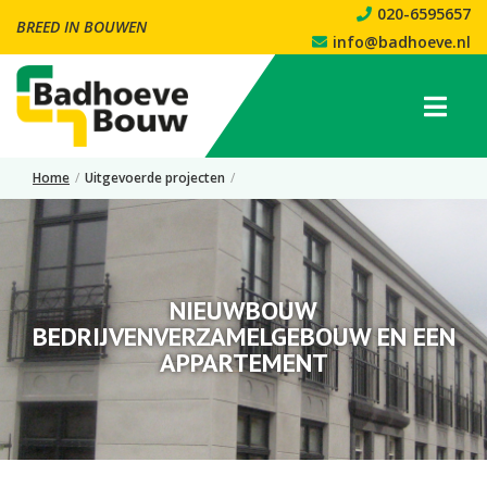
020-6595657
BREED IN BOUWEN
info@badhoeve.nl
Home
/
Uitgevoerde projecten
/
Nieuwbouw bedrijvenverzamelgebouw en een appartement
NIEUWBOUW
BEDRIJVENVERZAMELGEBOUW EN EEN
APPARTEMENT