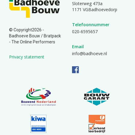
Sloterweg 473a
1171 VGBadhoevedorp
Telefoonnummer
© Copyright2026 -
020-6595657
Badhoeve Bouw /
Bratpack
- The Online Performers
Email
info@badhoeve.nl
Privacy statement