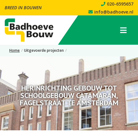
020-6595657
BREED IN BOUWEN
info@badhoeve.nl
Home
/
Uitgevoerde projecten
/
Herinrichting gebouw tot schoolgebouw Catamaran, Fagelstraat te
Amsterdam
HERINRICHTING GEBOUW TOT
SCHOOLGEBOUW CATAMARAN,
FAGELSTRAAT TE AMSTERDAM